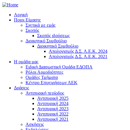
Αρχική
Ποιοι Είμαστε
Σχετικά με εμάς
Σκοπός
Σκοπός ιδρύσεως
Διοικητικό Συμβούλιο
Διοικητικό Συμβούλιο
Απολογισμός Δ.Σ. Λ.Ε.Κ. 2024
Απολογισμός Δ.Σ. Λ.Ε.Κ. 2021
Η ομάδα μας
Ειδική Διασωστική Ομάδα ΕΔΟΠΑ
Ρόλοι Αρμοδιότητες
Ομάδες Τμήματα
Κέντρο Επιχειρήσεων ΛΕΚ
Δράσεις
Αντιπυρική περίοδος
Αντιπυρική 2025
Αντιπυρική 2024
Αντιπυρική 2023
Αντιπυρική 2022
Αντιπυρική 2021
Ασκήσεις
Εκδηλώσεις