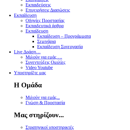
Εκπαιδεύσεις
Επιχειρήσεις Διασώσεις
Εκπαίδευση
Οδηγίες Προστασίας
Εκπαιδευτικά άρθρα
Εκπαίδευση
Εκπαίδευση – Προγράμματα
Σεμινάρια
Εκπαίδευση Συνεργασία
Live Δράση…
Μιλούν για εμάς….
Συνεντεύξεις Ομιλίες
Video Youtube
Υποστηρίξτε μας
Η Ομάδα
Μιλούν για εμάς...
Γνώση & Προστασία
Μας στηρίζουν...
Στρατηγικοί υποστηρικτές