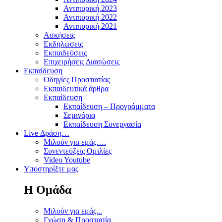
Αντιπυρική 2023
Αντιπυρική 2022
Αντιπυρική 2021
Ασκήσεις
Εκδηλώσεις
Εκπαιδεύσεις
Επιχειρήσεις Διασώσεις
Εκπαίδευση
Οδηγίες Προστασίας
Εκπαιδευτικά άρθρα
Εκπαίδευση
Εκπαίδευση – Προγράμματα
Σεμινάρια
Εκπαίδευση Συνεργασία
Live Δράση…
Μιλούν για εμάς….
Συνεντεύξεις Ομιλίες
Video Youtube
Υποστηρίξτε μας
Η Ομάδα
Μιλούν για εμάς...
Γνώση & Προστασία