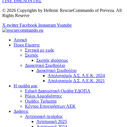
ΓΙΝΕ ΕΘΕΛΟΝΤΗΣ
© 2026 Copyrights by Hellenic RescueCommando of Preveza. All
Rights Reserve
X-twitter
Facebook
Instagram
Youtube
Αρχική
Ποιοι Είμαστε
Σχετικά με εμάς
Σκοπός
Σκοπός ιδρύσεως
Διοικητικό Συμβούλιο
Διοικητικό Συμβούλιο
Απολογισμός Δ.Σ. Λ.Ε.Κ. 2024
Απολογισμός Δ.Σ. Λ.Ε.Κ. 2021
Η ομάδα μας
Ειδική Διασωστική Ομάδα ΕΔΟΠΑ
Ρόλοι Αρμοδιότητες
Ομάδες Τμήματα
Κέντρο Επιχειρήσεων ΛΕΚ
Δράσεις
Αντιπυρική περίοδος
Αντιπυρική 2025
Αντιπυρική 2024