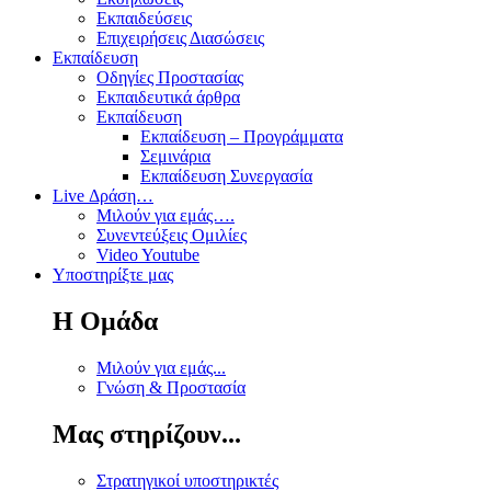
Εκπαιδεύσεις
Επιχειρήσεις Διασώσεις
Εκπαίδευση
Οδηγίες Προστασίας
Εκπαιδευτικά άρθρα
Εκπαίδευση
Εκπαίδευση – Προγράμματα
Σεμινάρια
Εκπαίδευση Συνεργασία
Live Δράση…
Μιλούν για εμάς….
Συνεντεύξεις Ομιλίες
Video Youtube
Υποστηρίξτε μας
Η Ομάδα
Μιλούν για εμάς...
Γνώση & Προστασία
Μας στηρίζουν...
Στρατηγικοί υποστηρικτές