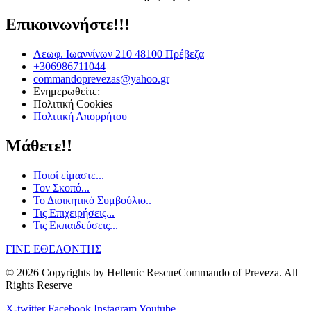
Επικοινωνήστε!!!
Λεωφ. Ιωαννίνων 210 48100 Πρέβεζα
+306986711044
commandoprevezas@yahoo.gr
Ενημερωθείτε:
Πολιτική Cookies
Πολιτική Απορρήτου
Μάθετε!!
Ποιοί είμαστε...
Τον Σκοπό...
Το Διοικητικό Συμβούλιο..
Τις Επιχειρήσεις...
Τις Εκπαιδεύσεις...
ΓΙΝΕ ΕΘΕΛΟΝΤΗΣ
© 2026 Copyrights by Hellenic RescueCommando of Preveza. All
Rights Reserve
X-twitter
Facebook
Instagram
Youtube