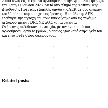
Αίσιο τέλος είχε η έρευνα αγνοούμενου στην Αμμουδιά Πρέβεζας
την Τρίτη 11 Ιουλίου 2023. Μετά από αίτημα της Αστυνομικής
Διεύθυνσης Πρέβεζας εξαμελής ομάδα της ΛΕΚ με δύο οχήματα
και δύο drone συμμετείχε στις έρευνες . Η ομάδα της ΛΕΚ
ερεύνησε την περιοχή που τους υποδείχτηκε από τις αρχές με
πεζοπόρο τμήμα , DRONE αλλά και τα οχήματα .
Οι έρευνες στέφθηκαν με επιτυχία, με τον εντοπισμό του
αγνοούμενου αργά το βράδυ , ο οποίος ήταν καλά στην υγεία του
και επέστρεψε στους οικείους του..
Related posts: