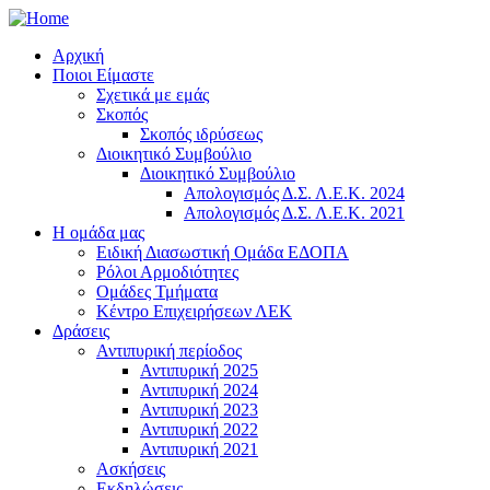
Αρχική
Ποιοι Είμαστε
Σχετικά με εμάς
Σκοπός
Σκοπός ιδρύσεως
Διοικητικό Συμβούλιο
Διοικητικό Συμβούλιο
Απολογισμός Δ.Σ. Λ.Ε.Κ. 2024
Απολογισμός Δ.Σ. Λ.Ε.Κ. 2021
Η ομάδα μας
Ειδική Διασωστική Ομάδα ΕΔΟΠΑ
Ρόλοι Αρμοδιότητες
Ομάδες Τμήματα
Κέντρο Επιχειρήσεων ΛΕΚ
Δράσεις
Αντιπυρική περίοδος
Αντιπυρική 2025
Αντιπυρική 2024
Αντιπυρική 2023
Αντιπυρική 2022
Αντιπυρική 2021
Ασκήσεις
Εκδηλώσεις