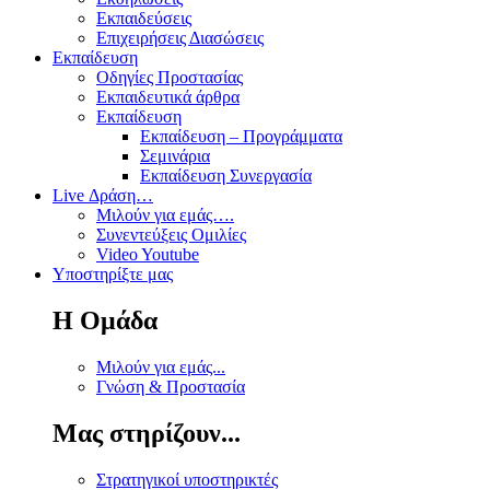
Εκπαιδεύσεις
Επιχειρήσεις Διασώσεις
Εκπαίδευση
Οδηγίες Προστασίας
Εκπαιδευτικά άρθρα
Εκπαίδευση
Εκπαίδευση – Προγράμματα
Σεμινάρια
Εκπαίδευση Συνεργασία
Live Δράση…
Μιλούν για εμάς….
Συνεντεύξεις Ομιλίες
Video Youtube
Υποστηρίξτε μας
Η Ομάδα
Μιλούν για εμάς...
Γνώση & Προστασία
Μας στηρίζουν...
Στρατηγικοί υποστηρικτές