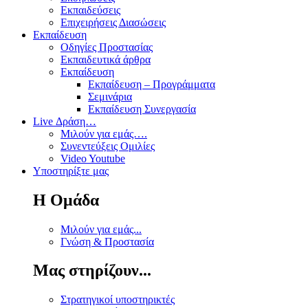
Εκπαιδεύσεις
Επιχειρήσεις Διασώσεις
Εκπαίδευση
Οδηγίες Προστασίας
Εκπαιδευτικά άρθρα
Εκπαίδευση
Εκπαίδευση – Προγράμματα
Σεμινάρια
Εκπαίδευση Συνεργασία
Live Δράση…
Μιλούν για εμάς….
Συνεντεύξεις Ομιλίες
Video Youtube
Υποστηρίξτε μας
Η Ομάδα
Μιλούν για εμάς...
Γνώση & Προστασία
Μας στηρίζουν...
Στρατηγικοί υποστηρικτές