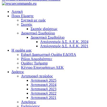
Αρχική
Ποιοι Είμαστε
Σχετικά με εμάς
Σκοπός
Σκοπός ιδρύσεως
Διοικητικό Συμβούλιο
Διοικητικό Συμβούλιο
Απολογισμός Δ.Σ. Λ.Ε.Κ. 2024
Απολογισμός Δ.Σ. Λ.Ε.Κ. 2021
Η ομάδα μας
Ειδική Διασωστική Ομάδα ΕΔΟΠΑ
Ρόλοι Αρμοδιότητες
Ομάδες Τμήματα
Κέντρο Επιχειρήσεων ΛΕΚ
Δράσεις
Αντιπυρική περίοδος
Αντιπυρική 2025
Αντιπυρική 2024
Αντιπυρική 2023
Αντιπυρική 2022
Αντιπυρική 2021
Ασκήσεις
Εκδηλώσεις