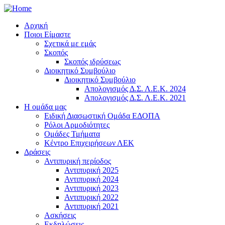
Αρχική
Ποιοι Είμαστε
Σχετικά με εμάς
Σκοπός
Σκοπός ιδρύσεως
Διοικητικό Συμβούλιο
Διοικητικό Συμβούλιο
Απολογισμός Δ.Σ. Λ.Ε.Κ. 2024
Απολογισμός Δ.Σ. Λ.Ε.Κ. 2021
Η ομάδα μας
Ειδική Διασωστική Ομάδα ΕΔΟΠΑ
Ρόλοι Αρμοδιότητες
Ομάδες Τμήματα
Κέντρο Επιχειρήσεων ΛΕΚ
Δράσεις
Αντιπυρική περίοδος
Αντιπυρική 2025
Αντιπυρική 2024
Αντιπυρική 2023
Αντιπυρική 2022
Αντιπυρική 2021
Ασκήσεις
Εκδηλώσεις