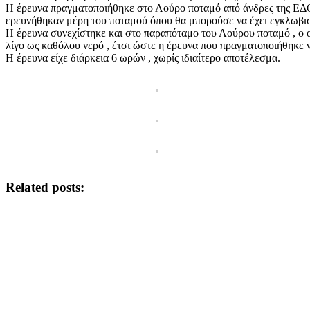
Η έρευνα πραγματοποιήθηκε στο Λούρο ποταμό από άνδρες της ΕΔ
ερευνήθηκαν μέρη του ποταμού όπου θα μπορούσε να έχει εγκλωβισ
Η έρευνα συνεχίστηκε και στο παραπόταμο του Λούρου ποταμό , ο 
λίγο ως καθόλου νερό , έτσι ώστε η έρευνα που πραγματοποιήθηκε ν
Η έρευνα είχε διάρκεια 6 ωρών , χωρίς ιδιαίτερο αποτέλεσμα.
Related posts: