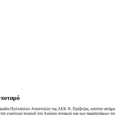
 ποταμό
 Ομάδα Πολλαπλών Αποστολών της ΛΕΚ Ν. Πρέβεζας, κατόπιν αιτήμα
την ευρύτερη περιοχή του Λούρου ποταμού και των παραποτάμων του,