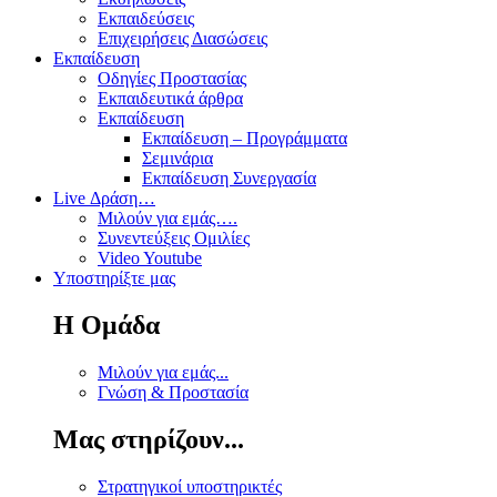
Εκπαιδεύσεις
Επιχειρήσεις Διασώσεις
Εκπαίδευση
Οδηγίες Προστασίας
Εκπαιδευτικά άρθρα
Εκπαίδευση
Εκπαίδευση – Προγράμματα
Σεμινάρια
Εκπαίδευση Συνεργασία
Live Δράση…
Μιλούν για εμάς….
Συνεντεύξεις Ομιλίες
Video Youtube
Υποστηρίξτε μας
Η Ομάδα
Μιλούν για εμάς...
Γνώση & Προστασία
Μας στηρίζουν...
Στρατηγικοί υποστηρικτές