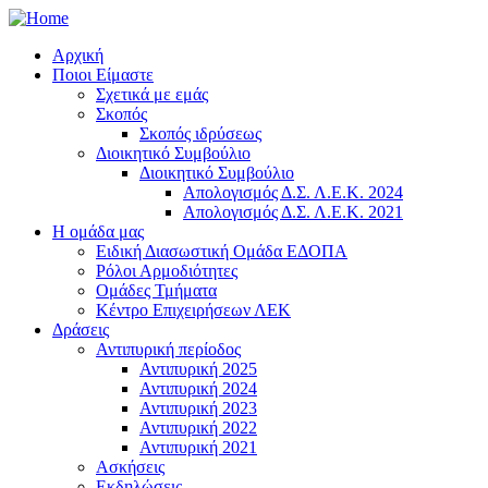
Αρχική
Ποιοι Είμαστε
Σχετικά με εμάς
Σκοπός
Σκοπός ιδρύσεως
Διοικητικό Συμβούλιο
Διοικητικό Συμβούλιο
Απολογισμός Δ.Σ. Λ.Ε.Κ. 2024
Απολογισμός Δ.Σ. Λ.Ε.Κ. 2021
Η ομάδα μας
Ειδική Διασωστική Ομάδα ΕΔΟΠΑ
Ρόλοι Αρμοδιότητες
Ομάδες Τμήματα
Κέντρο Επιχειρήσεων ΛΕΚ
Δράσεις
Αντιπυρική περίοδος
Αντιπυρική 2025
Αντιπυρική 2024
Αντιπυρική 2023
Αντιπυρική 2022
Αντιπυρική 2021
Ασκήσεις
Εκδηλώσεις