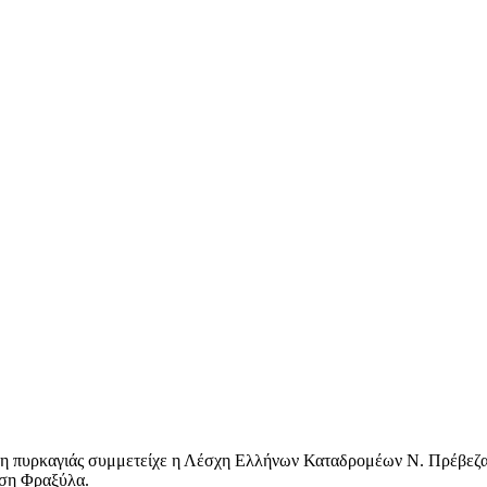
ση πυρκαγιάς συμμετείχε η Λέσχη Ελλήνων Καταδρομέων Ν. Πρέβεζ
έση Φραξύλα.