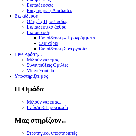
Εκπαιδεύσεις
Επιχειρήσεις Διασώσεις
Εκπαίδευση
Οδηγίες Προστασίας
Εκπαιδευτικά άρθρα
Εκπαίδευση
Εκπαίδευση – Προγράμματα
Σεμινάρια
Εκπαίδευση Συνεργασία
Live Δράση…
Μιλούν για εμάς….
Συνεντεύξεις Ομιλίες
Video Youtube
Υποστηρίξτε μας
Η Ομάδα
Μιλούν για εμάς...
Γνώση & Προστασία
Μας στηρίζουν...
Στρατηγικοί υποστηρικτές