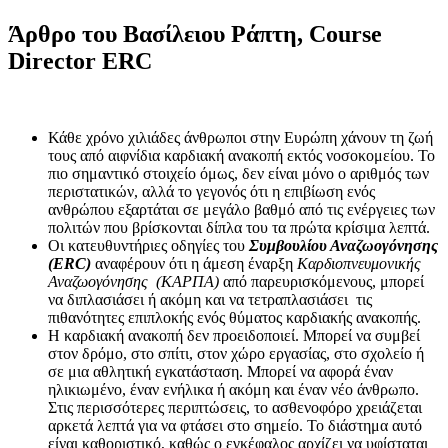
Άρθρο του Βασίλειου Ράπτη, Course
Director ERC
Κάθε χρόνο χιλιάδες άνθρωποι στην Ευρώπη χάνουν τη ζωή
τους από αιφνίδια καρδιακή ανακοπή εκτός νοσοκομείου. Το
πιο σημαντικό στοιχείο όμως, δεν είναι μόνο ο αριθμός των
περιστατικών, αλλά το γεγονός ότι η επιβίωση ενός
ανθρώπου εξαρτάται σε μεγάλο βαθμό από τις ενέργειες των
πολιτών που βρίσκονται δίπλα του τα πρώτα κρίσιμα λεπτά.
Οι κατευθυντήριες οδηγίες του
Συμβουλίου Αναζωογόνησης
(ERC)
αναφέρουν ότι η άμεση έναρξη
Καρδιοπνευμονικής
Αναζωογόνησης (ΚΑΡΠΑ)
από παρευρισκόμενους, μπορεί
να διπλασιάσει ή ακόμη και να τετραπλασιάσει τις
πιθανότητες επιπλοκής ενός θύματος καρδιακής ανακοπής.
Η καρδιακή ανακοπή δεν προειδοποιεί. Μπορεί να συμβεί
στον δρόμο, στο σπίτι, στον χώρο εργασίας, στο σχολείο ή
σε μια αθλητική εγκατάσταση. Μπορεί να αφορά έναν
ηλικιωμένο, έναν ενήλικα ή ακόμη και έναν νέο άνθρωπο.
Στις περισσότερες περιπτώσεις, το ασθενοφόρο χρειάζεται
αρκετά λεπτά για να φτάσει στο σημείο. Το διάστημα αυτό
είναι καθοριστικό, καθώς ο εγκέφαλος αρχίζει να υφίσταται