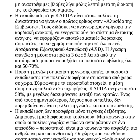
μη αναστρέψιμες βλάβες λίγα μόλις λεπτά μετά τη διακοπή
της κυκλοφορίας του αίματος.
Η εκπαίδευση στην ΚΑΡΠΑ δίνει στους πολίτες τη
δυνατότητα να γίνουν ο πρώτος κρίκος στην «Αλυσίδα της
Επιβίωσης». Τους διδάσκει να αναγνωρίζουν γρήγορα την
καρδιακή ανακοπή, να ενεργοποιούν το σύστημα έκτακτης
ανάγκης, να εφαρμόζουν αποτελεσματικές θωρακικές
συμπιέσεις και να χρησιμοποιούν την ασφάλεια ενός
Αυτόματου Εξωτερικού Απινιδωτή (AED).
Η έγκαιρη
απινίδωση μέσα στα πρώτα 3 έως 5 λεπτά από την
κατάρρευση μπορεί να αυξήσει τα ποσοστά επιβίωσης έως
και 50-70%.
Παρά τη μεγάλη σημασία της γνώσης αυτής, τα ποσοστά
εκπαίδευσης των πολιτών διαφέρουν σημαντικά από χώρα
σε χώρα. Σύμφωνα με τα ευρωπαϊκά στοιχεία, η μέση
συμμετοχή πολιτών σε επιχειρήσεις ΚΑΡΠΑ ανέρχεται στο
58%, με μεγάλες διακυμάνσεις μεταξύ των κρατών. Ένας
από τους σημαντικότερους λόγους που οι πολίτες δεν
παρεμβαίνουν είναι η έλλειψη γνώσης και αυτοπεποίθησης.
Η εκπαίδευση δεν προσφέρει μόνο τεχνικές δεξιότητες.
Δημιουργεί μια διαφορετική κουλτούρα. Μια κοινωνία στην
οποία οι πολίτες γνωρίζουν πώς να αντιδράσουν σε ένα
επεισόδιο – περιστατικό, είναι μια κοινωνία πιο ασφαλής, πιο
ανθρώπινη και πιο ανθεκτική. Οι χώρες που επενδύουν
συστηματικά στην εκπαίδευση του γενικού πληθυσμού και