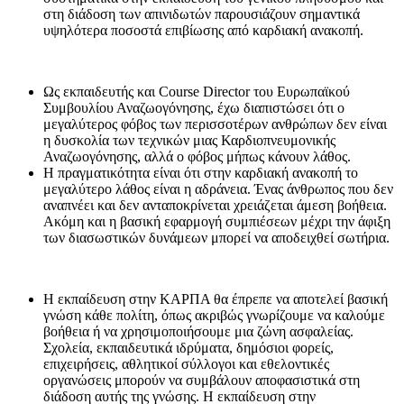
στη διάδοση των απινιδωτών παρουσιάζουν σημαντικά
υψηλότερα ποσοστά επιβίωσης από καρδιακή ανακοπή.
Ως εκπαιδευτής και Course Director του Ευρωπαϊκού
Συμβουλίου Αναζωογόνησης, έχω διαπιστώσει ότι ο
μεγαλύτερος φόβος των περισσοτέρων ανθρώπων δεν είναι
η δυσκολία των τεχνικών μιας Καρδιοπνευμονικής
Αναζωογόνησης, αλλά ο φόβος μήπως κάνουν λάθος.
Η πραγματικότητα είναι ότι στην καρδιακή ανακοπή το
μεγαλύτερο λάθος είναι η αδράνεια. Ένας άνθρωπος που δεν
αναπνέει και δεν ανταποκρίνεται χρειάζεται άμεση βοήθεια.
Ακόμη και η βασική εφαρμογή συμπιέσεων μέχρι την άφιξη
των διασωστικών δυνάμεων μπορεί να αποδειχθεί σωτήρια.
Η εκπαίδευση στην ΚΑΡΠΑ θα έπρεπε να αποτελεί βασική
γνώση κάθε πολίτη, όπως ακριβώς γνωρίζουμε να καλούμε
βοήθεια ή να χρησιμοποιήσουμε μια ζώνη ασφαλείας.
Σχολεία, εκπαιδευτικά ιδρύματα, δημόσιοι φορείς,
επιχειρήσεις, αθλητικοί σύλλογοι και εθελοντικές
οργανώσεις μπορούν να συμβάλουν αποφασιστικά στη
διάδοση αυτής της γνώσης. Η εκπαίδευση στην