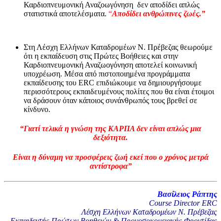
Καρδιοπνευμονική Αναζοωγόνηση δεν αποδίδει απλώς
στατιστικά αποτελέσματα.
“
Αποδίδει ανθρώπινες ζωές.”
Στη Λέσχη Ελλήνων Καταδρομέων Ν. Πρέβεζας θεωρούμε
ότι η εκπαίδευση στις Πρώτες Βοήθειες και στην
Καρδιοπνευμονική Αναζωογόνηση αποτελεί κοινωνική
υποχρέωση. Μέσα από πιστοποιημένα προγράμματα
εκπαίδευσης του ERC επιδιώκουμε να δημιουργήσουμε
περισσότερους εκπαιδευμένους πολίτες που θα είναι έτοιμοι
να δράσουν όταν κάποιος συνάνθρωπός τους βρεθεί σε
κίνδυνο.
“Γιατί τελικά
η γνώση της ΚΑΡΠΑ δεν είναι απλώς μια
δεξιότητα.
Είναι η δύναμη να προσφέρεις ζωή εκεί που ο χρόνος μετρά
αντίστροφα”
Βασίλειος Ράπτης
Course Director ERC
Λέσχη Ελλήνων Καταδρομέων Ν. Πρέβεζας
Ε
κπαιδευτής Πρώτων Βοηθειών & Προνοσοκομειακής Φροντίδας