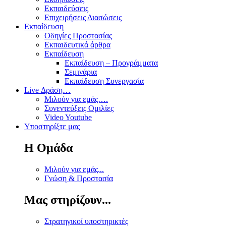
Εκπαιδεύσεις
Επιχειρήσεις Διασώσεις
Εκπαίδευση
Οδηγίες Προστασίας
Εκπαιδευτικά άρθρα
Εκπαίδευση
Εκπαίδευση – Προγράμματα
Σεμινάρια
Εκπαίδευση Συνεργασία
Live Δράση…
Μιλούν για εμάς….
Συνεντεύξεις Ομιλίες
Video Youtube
Υποστηρίξτε μας
Η Ομάδα
Μιλούν για εμάς...
Γνώση & Προστασία
Μας στηρίζουν...
Στρατηγικοί υποστηρικτές