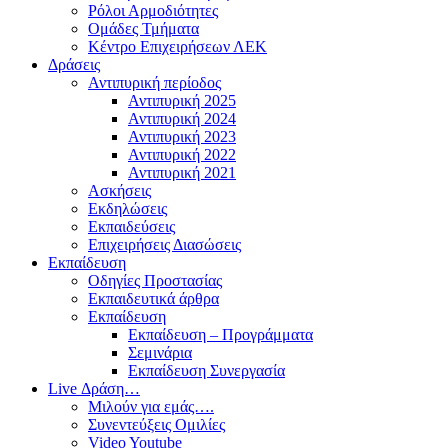
Ρόλοι Αρμοδιότητες
Ομάδες Τμήματα
Κέντρο Επιχειρήσεων ΛΕΚ
Δράσεις
Αντιπυρική περίοδος
Αντιπυρική 2025
Αντιπυρική 2024
Αντιπυρική 2023
Αντιπυρική 2022
Αντιπυρική 2021
Ασκήσεις
Εκδηλώσεις
Εκπαιδεύσεις
Επιχειρήσεις Διασώσεις
Εκπαίδευση
Οδηγίες Προστασίας
Εκπαιδευτικά άρθρα
Εκπαίδευση
Εκπαίδευση – Προγράμματα
Σεμινάρια
Εκπαίδευση Συνεργασία
Live Δράση…
Μιλούν για εμάς….
Συνεντεύξεις Ομιλίες
Video Youtube