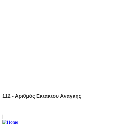
112 - Aριθμός Eκτάκτου Aνάγκης