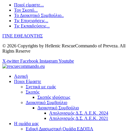
Ποιοί είμαστε...
Τον Σκοπό...
Το Διοικητικό Συμβούλιο..
Τις Επιχειρήσεις...
Τις Εκπαιδεύσεις...
ΓΙΝΕ ΕΘΕΛΟΝΤΗΣ
© 2026 Copyrights by Hellenic RescueCommando of Preveza. All
Rights Reserve
X-twitter
Facebook
Instagram
Youtube
Αρχική
Ποιοι Είμαστε
Σχετικά με εμάς
Σκοπός
Σκοπός ιδρύσεως
Διοικητικό Συμβούλιο
Διοικητικό Συμβούλιο
Απολογισμός Δ.Σ. Λ.Ε.Κ. 2024
Απολογισμός Δ.Σ. Λ.Ε.Κ. 2021
Η ομάδα μας
Ειδική Διασωστική Ομάδα ΕΔΟΠΑ