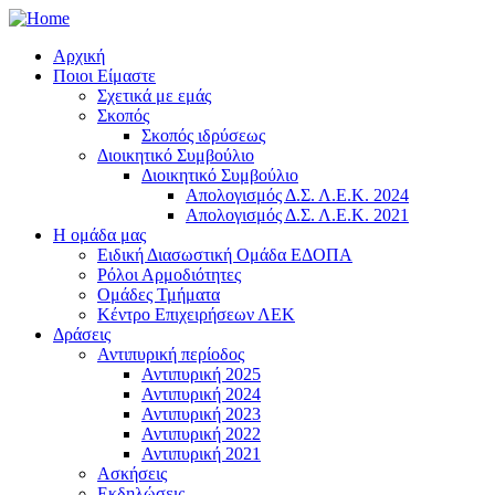
Αρχική
Ποιοι Είμαστε
Σχετικά με εμάς
Σκοπός
Σκοπός ιδρύσεως
Διοικητικό Συμβούλιο
Διοικητικό Συμβούλιο
Απολογισμός Δ.Σ. Λ.Ε.Κ. 2024
Απολογισμός Δ.Σ. Λ.Ε.Κ. 2021
Η ομάδα μας
Ειδική Διασωστική Ομάδα ΕΔΟΠΑ
Ρόλοι Αρμοδιότητες
Ομάδες Τμήματα
Κέντρο Επιχειρήσεων ΛΕΚ
Δράσεις
Αντιπυρική περίοδος
Αντιπυρική 2025
Αντιπυρική 2024
Αντιπυρική 2023
Αντιπυρική 2022
Αντιπυρική 2021
Ασκήσεις
Εκδηλώσεις